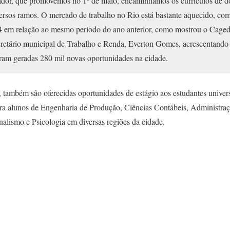
ador, que promovemos no 1º de maio, encaminhamos os currículos de do
versos ramos. O mercado de trabalho no Rio está bastante aquecido, co
24 em relação ao mesmo período do ano anterior, como mostrou o Caged
cretário municipal de Trabalho e Renda, Everton Gomes, acrescentando 
oram geradas 280 mil novas oportunidades na cidade.
também são oferecidas oportunidades de estágio aos estudantes univers
a alunos de Engenharia de Produção, Ciências Contábeis, Administraç
alismo e Psicologia em diversas regiões da cidade.