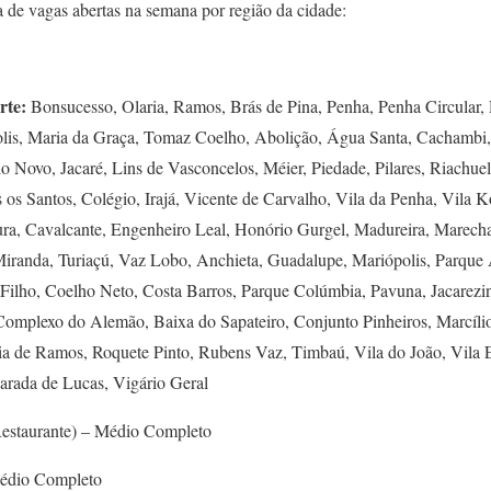
ta de vagas abertas na semana por região da cidade:
rte:
Bonsucesso, Olaria, Ramos, Brás de Pina, Penha, Penha Circular,
lis, Maria da Graça, Tomaz Coelho, Abolição, Água Santa, Cachambi,
Novo, Jacaré, Lins de Vasconcelos, Méier, Piedade, Pilares, Riachue
 os Santos, Colégio, Irajá, Vicente de Carvalho, Vila da Penha, Vila 
ra, Cavalcante, Engenheiro Leal, Honório Gurgel, Madureira, Marec
iranda, Turiaçú, Vaz Lobo, Anchieta, Guadalupe, Mariópolis, Parque 
Filho, Coelho Neto, Costa Barros, Parque Colúmbia, Pavuna, Jacarezi
mplexo do Alemão, Baixa do Sapateiro, Conjunto Pinheiros, Marcíli
a de Ramos, Roquete Pinto, Rubens Vaz, Timbaú, Vila do João, Vila E
arada de Lucas, Vigário Geral
estaurante) – Médio Completo
Médio Completo