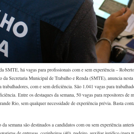
a SMTE, há vagas para profissionais com e sem experiência – Roberto
io da Secretaria Municipal de Trabalho e Renda (SMTE), anuncia nesta 
 trabalhadores, com e sem deficiência. São 1.041 vagas para trabalhad
ficiência. Entre os destaques da semana, 50 vagas para repositores de 
rande Rio, sem qualquer necessidade de experiência prévia. Basta con
 da semana são destinados a candidatos com ou sem experiência anterio
oristas de entregas, cozinheiros (40), padeiro, auxiliar jurídico (para 