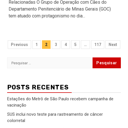
Relacionadas O Grupo de Operação com Cães do
Departamento Penitenciário de Minas Gerais (GOC)
tem atuado com protagonismo no dia...
Paginação
Previous
1
2
3
4
5
…
117
Next
de
Pesquisar
posts
por:
POSTS RECENTES
Estações do Metrô de São Paulo recebem campanha de
vacinação
SUS inclui novo teste para rastreamento de câncer
colorretal