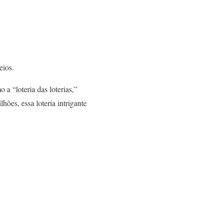
eios.
 “loteria das loterias,”
es, essa loteria intrigante