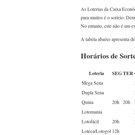
As Loterias da Caixa Econôm
para muitos é o sorteio. Den
No entanto, este não é um ev
A tabela abaixo apresenta de 
Horários de Sort
Loteria
SEG
TER
Mega Sena
Dupla Sena
Quina
20h
20h
Lotomania
Lotofácil
20h
Loteca/Lotogol
12h