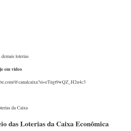
 demais loterias
je em video
utube.com/@canalcaixa?si=eTngt9wQZ_H2u4c3
terias da Caixa
eio das Loterias da Caixa Econômica