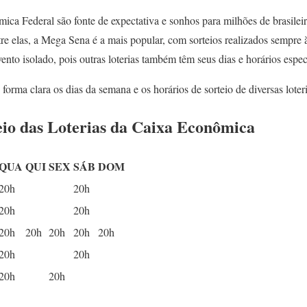
ica Federal são fonte de expectativa e sonhos para milhões de brasilei
tre elas, a Mega Sena é a mais popular, com sorteios realizados sempre à
ento isolado, pois outras loterias também têm seus dias e horários espec
forma clara os dias da semana e os horários de sorteio de diversas loteri
eio das Loterias da Caixa Econômica
QUA
QUI
SEX
SÁB
DOM
20h
20h
20h
20h
20h
20h
20h
20h
20h
20h
20h
20h
20h