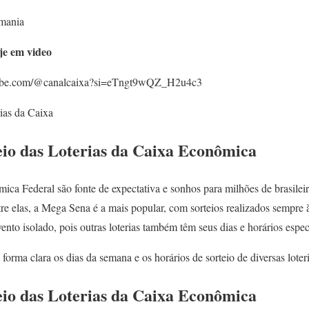
emania
je em video
utube.com/@canalcaixa?si=eTngt9wQZ_H2u4c3
rias da Caixa
eio das Loterias da Caixa Econômica
ica Federal são fonte de expectativa e sonhos para milhões de brasilei
tre elas, a Mega Sena é a mais popular, com sorteios realizados sempre à
ento isolado, pois outras loterias também têm seus dias e horários espec
forma clara os dias da semana e os horários de sorteio de diversas loteri
eio das Loterias da Caixa Econômica