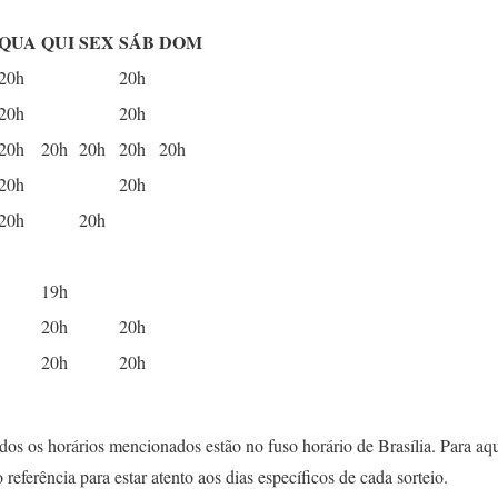
QUA
QUI
SEX
SÁB
DOM
20h
20h
20h
20h
20h
20h
20h
20h
20h
20h
20h
20h
20h
19h
20h
20h
20h
20h
odos os horários mencionados estão no fuso horário de Brasília. Para aq
o referência para estar atento aos dias específicos de cada sorteio.