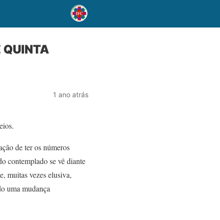
 QUINTA
1 ano atrás
eios.
ação de ter os números
udo contemplado se vê diante
te, muitas vezes elusiva,
ando uma mudança