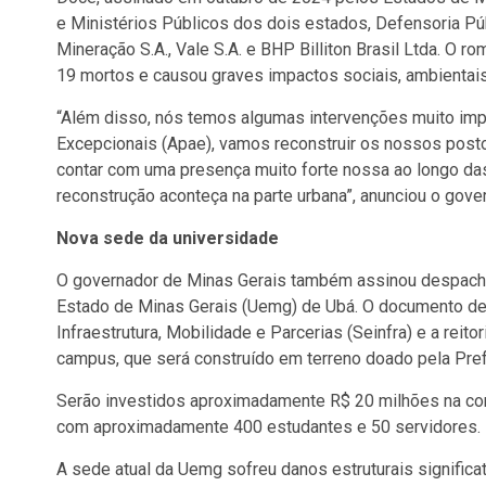
e Ministérios Públicos dos dois estados, Defensoria Pú
Mineração S.A., Vale S.A. e BHP Billiton Brasil Ltda. 
19 mortos e causou graves impactos sociais, ambientai
“Além disso, nós temos algumas intervenções muito imp
Excepcionais (Apae), vamos reconstruir os nossos posto
contar com uma presença muito forte nossa ao longo das
reconstrução aconteça na parte urbana”, anunciou o gove
Nova sede da universidade
O governador de Minas Gerais também assinou despacho
Estado de Minas Gerais (Uemg) de Ubá. O documento de
Infraestrutura, Mobilidade e Parcerias (Seinfra) e a rei
campus, que será construído em terreno doado pela Prefe
Serão investidos aproximadamente R$ 20 milhões na con
com aproximadamente 400 estudantes e 50 servidores.
A sede atual da Uemg sofreu danos estruturais significa