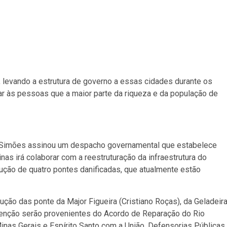
 levando a estrutura de governo a essas cidades durante os
r às pessoas que a maior parte da riqueza e da população de
us Simões assinou um despacho governamental que estabelece
as irá colaborar com a reestruturação da infraestrutura do
rução de quatro pontes danificadas, que atualmente estão
ção das ponte da Major Figueira (Cristiano Roças), da Geladeira
ervenção serão provenientes do Acordo de Reparação do Rio
nas Gerais e Espírito Santo com a União, Defensorias Públicas