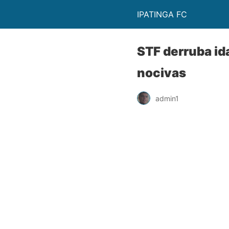
IPATINGA FC
STF derruba id
nocivas
admin1