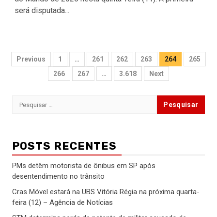
será disputada...
Paginação
Previous
1
…
261
262
263
264
265
de
266
267
…
3.618
Next
posts
Pesquisar
por:
POSTS RECENTES
PMs detêm motorista de ônibus em SP após
desentendimento no trânsito
Cras Móvel estará na UBS Vitória Régia na próxima quarta-
feira (12) – Agência de Notícias