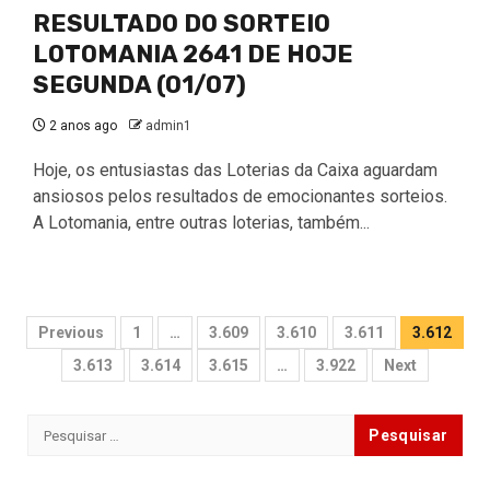
RESULTADO DO SORTEIO
LOTOMANIA 2641 DE HOJE
SEGUNDA (01/07)
2 anos ago
admin1
Hoje, os entusiastas das Loterias da Caixa aguardam
ansiosos pelos resultados de emocionantes sorteios.
A Lotomania, entre outras loterias, também...
Paginação
Previous
1
…
3.609
3.610
3.611
3.612
de
3.613
3.614
3.615
…
3.922
Next
posts
Pesquisar
por: