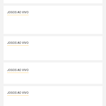
JOGOS AO VIVO
Santander começa a cancelar cartões American
Express e clientes devem agir rapidamente; veja o
que fazer
JOGOS AO VIVO
Passar o próprio cartão na própria maquininha pode
dar problema sério; entenda o que pode acontecer
JOGOS AO VIVO
Mariana Rios vem a público e comunica perda do filho
JOGOS AO VIVO
Qatar Airways libera até 25% de desconto em
resgates com Avios, incluindo classe executiva