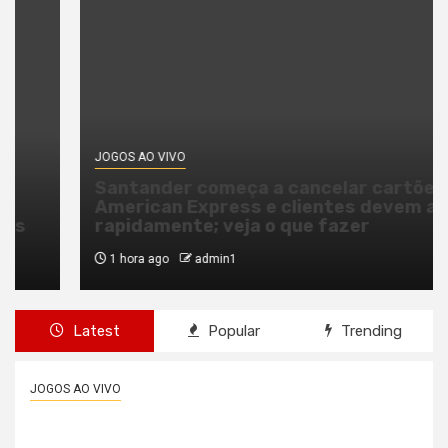
JOGOS AO VIVO
Santander começa a cancelar cartões
American Express e clientes devem agir
rapidamente; veja o que fazer
1 hora ago
admin1
Latest
Popular
Trending
JOGOS AO VIVO
Partidos têm até o dia 15 para registrarem
candidaturas nos tribunais