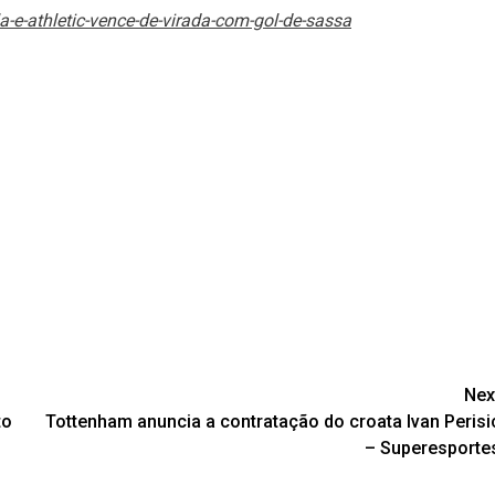
a-e-athletic-vence-de-virada-com-gol-de-sassa
Nex
to
Tottenham anuncia a contratação do croata Ivan Perisi
– Superesporte