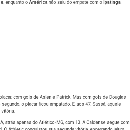
se
, enquanto o
América
não saiu do empate com o
Ipatinga
.
 placar, com gols de Aslen e Patrick. Mas com gols de Douglas
o segundo, o placar ficou empatado. E, aos 47, Sassá, aquele
vitória.
 A, atrás apenas do Atlético-MG, com 13. A Caldense segue com
 O Athletic conquistou sua segunda vitória, encerrando jejum.