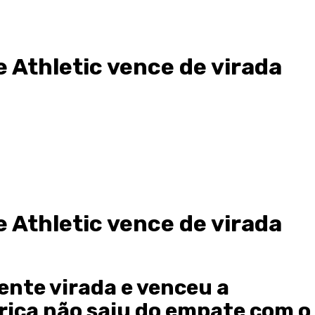
e Athletic vence de virada
e Athletic vence de virada
ente virada e venceu a
ica não saiu do empate com o