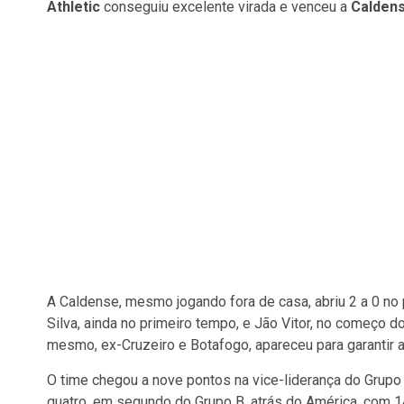
Athletic
conseguiu excelente virada e venceu a
Calden
A Caldense, mesmo jogando fora de casa, abriu 2 a 0 no
Silva, ainda no primeiro tempo, e Jão Vitor, no começo d
mesmo, ex-Cruzeiro e Botafogo, apareceu para garantir a 
O time chegou a nove pontos na vice-liderança do Grupo
quatro, em segundo do Grupo B, atrás do América, com 14.