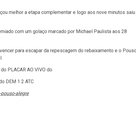
çou melhor a etapa complementar e logo aos nove minutos saiu
remiado com um golaço marcado por Michael Paulista aos 28
sa vencer para escapar da repescagem do rebaixamento e o Pous
l.
io do PLACAR AO VIVO do
ado DEM 1
2 ATC
-pouso-alegre