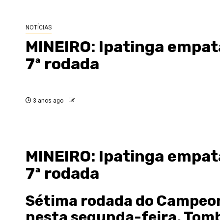
NOTÍCIAS
MINEIRO: Ipatinga empat
7ª rodada
3 anos ago
MINEIRO: Ipatinga empat
7ª rodada
Sétima rodada do Campeon
nesta segunda-feira. Tomb