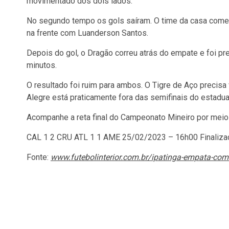
movimentado dos dois lados.
No segundo tempo os gols saíram. O time da casa come
na frente com Luanderson Santos.
Depois do gol, o Dragão correu atrás do empate e foi p
minutos.
O resultado foi ruim para ambos. O Tigre de Aço preci
Alegre está praticamente fora das semifinais do estadua
Acompanhe a reta final do Campeonato Mineiro por me
CAL 1
2 CRU ATL 1
1 AME 25/02/2023 – 16h00
Finaliz
Fonte:
www.futebolinterior.com.br/ipatinga-empata-com