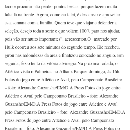
foco e procurar não perder pontos bestas, porque fazem muita
falta lá na frente. Agora, como eu falei, é descansar e aproveitar
esta semana com a família. Quem teve que viajar e defender a
seleção, desejo toda a sorte e que voltem 100% para nos ajudar,
pois vão ser muito importantes”, acrescentou.O marcado por
Hulk ocorreu aos sete minutos do segundo tempo. Ele recebeu,
girou nas redondezas da área e finalizou colocado no ângulo. Em
seguida, fez o tento da vitória alvinegra.Na próxima rodada, o
Atlético visita o Palmeiras no Allianz Parque, domingo, às 16h.
Fotos do jogo entre Atlético e Avaí, pelo Campeonato Brasileiro – foto: Alexandre Guzanshe/EM/D.A Press Fotos do jogo entre Atlético e Avaí, pelo Campeonato Brasileiro – foto: Alexandre Guzanshe/EM/D.A Press Fotos do jogo entre Atlético e Avaí, pelo Campeonato Brasileiro – foto: Alexandre Guzanshe/EM/D.A Press Fotos do jogo entre Atlético e Avaí, pelo Campeonato Brasileiro – foto: Alexandre Guzanshe/EM/D.A Press Fotos do jogo entre Atlético e Avaí, pelo Campeonato Brasileiro – foto: Alexandre Guzanshe/EM/D.A Press Fotos do jogo entre Atlético e Avaí, pelo Campeonato Brasileiro – foto: Alexandre Guzanshe/EM/D.A Press Fotos do jogo entre Atlético e Avaí, pelo Campeonato Brasileiro – foto: Alexandre Guzanshe/EM/D.A Press Fotos do jogo entre Atlético e Avaí, pelo Campeonato Brasileiro – foto: Alexandre Guzanshe/EM/D.A Press Fotos do jogo entre Atlético e Avaí, pelo Campeonato Brasileiro – foto: Alexandre Guzanshe/EM/D.A Press Fotos do jogo entre Atlético e Avaí, pelo Campeonato Brasileiro – foto: Alexandre Guzanshe/EM/D.A Press Fotos do jogo entre Atlético e Avaí, pelo Campeonato Brasileiro – foto: Alexandre Guzanshe/EM/D.A Press Fotos do jogo entre Atlético e Avaí, pelo Campeonato Brasileiro – foto: Alexandre Guzanshe/EM/D.A Press Fotos do jogo entre Atlético e Avaí, pelo Campeonato Brasileiro – foto: Alexandre Guzanshe/EM/D.A Press Fotos do jogo entre Atlético e Avaí, pelo Campeonato Brasileiro – foto: Alexandre Guzanshe/EM/D.A Press Fotos do jogo entre Atlético e Avaí, pelo Campeonato Brasileiro – foto: Alexandre Guzanshe/EM/D.A Press Fotos do jogo entre Atlético e Avaí, pelo Campeonato Brasileiro – foto: Alexandre Guzanshe/EM/D.A Press Fotos do jogo entre Atlético e Avaí, pelo Campeonato Brasileiro – foto: Alexandre Guzanshe/EM/D.A Press Fotos do jogo entre Atlético e Avaí, pelo Campeonato Brasileiro – foto: Alexandre Guzanshe/EM/D.A Press Fotos do jogo entre Atlético e Avaí, pelo Campeonato Brasileiro – foto: Alexandre Guzanshe/EM/D.A Press Fotos do jogo entre Atlético e Avaí, pelo Campeonato Brasileiro – foto: Alexandre Guzanshe/EM/D.A Press Fotos do jogo entre Atlético e Avaí, pelo Campeonato Brasileiro – foto: Alexandre Guzanshe/EM/D.A Press Fotos do jogo entre Atlético e Avaí, pelo Campeonato Brasileiro – foto: Alexandre Guzanshe/EM/D.A Press Fotos do jogo entre Atlético e Avaí, pelo Campeonato Brasileiro – foto: Alexandre Guzanshe/EM/D.A Press Fotos do jogo entre Atlético e Avaí, pelo Campeonato Brasileiro – foto: Alexandre Guzanshe/EM/D.A Press Fotos do jogo entre Atlético e Avaí, pelo Campeonato Brasileiro – foto: Alexandre Guzanshe/EM/D.A Press Fotos do jogo entre Atlético e Avaí, pelo Campeonato Brasileiro – foto: Alexandre Guzanshe/EM/D.A Press Fotos do jogo entre Atlético e Avaí, pelo Campeonato Brasileiro – foto: Alexandre Guzanshe/EM/D.A Press Fotos do jogo entre Atlético e Avaí, pelo Campeonato Brasileiro – foto: Alexandre Guzanshe/EM/D.A Press Fotos do jogo entre Atlético e Avaí, pelo Campeonato Brasileiro – foto: Alexandre Guzanshe/EM/D.A Press Fotos do jogo entre Atlético e Avaí, pelo Campeonato Brasileiro – foto: Alexandre Guzanshe/EM/D.A Press Fotos do jogo entre Atlético e Avaí, pelo Campeonato Brasileiro – foto: Alexandre Guzanshe/EM/D.A Press Fotos do jogo entre Atlético e Avaí, pelo Campeonato Brasileiro – foto: Alexandre Guzanshe/EM/D.A Press Fotos do jogo entre Atlético e Avaí, pelo Campeonato Brasileiro – foto: Alexandre Guzanshe/EM/D.A Press Fotos do jogo entre Atlético e Avaí, pelo Campeonato Brasileiro – foto: Alexandre Guzanshe/EM/D.A Press Fotos do jogo entre Atlético e Avaí, pelo Campeonato Brasileiro – foto: Alexandre Guzanshe/EM/D.A Press Fotos do jogo entre Atlético e Avaí, pelo Campeonato Brasileiro – foto: Alexandre Guzanshe/EM/D.A Press Fotos do jogo entre Atlético e Avaí, pelo Campeonato Brasileiro – foto: Alexandre Guzanshe/EM/D.A Press Fotos do jogo entre Atlético e Avaí, pelo Campeonato Brasileiro – foto: Alexandre Guzanshe/EM/D.A Press Fotos do jogo entre Atlético e Avaí, pelo Campeonato Brasileiro – foto: Alexandre Guzanshe/EM/D.A Press Fotos do jogo entre Atlético e Avaí, pelo Campeonato Brasileiro – foto: Alexandre Guzanshe/EM/D.A Press Fotos do jogo entre Atlético e Avaí, pelo Campeonato Brasileiro – foto: Alexandre Guzanshe/EM/D.A Press Fotos do jogo entre Atlético e Avaí, pelo Campeonato Brasileiro – foto: Alexandre Guzanshe/EM/D.A Press Fotos do jogo entre Atlético e Avaí, pelo Campeonato Brasileiro – foto: Alexandre Guzanshe/EM/D.A Press Fotos do jogo entre Atlético e Avaí, pelo Campeonato Brasileiro – foto: Alexandre Guzanshe/EM/D.A Press