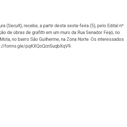
 (Secult), recebe, a partir desta sexta-feira (5), pelo Edital nº
ação de obras de grafitti em um muro da Rua Senador Feijó, no
 Mota, no bairro São Guilherme, na Zona Norte. Os interessados
ttps://forms.gle/pqKXQoQcnSuqbXqV9.