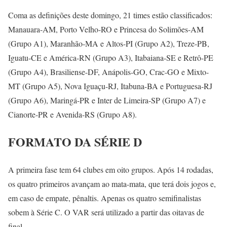
Coma as definições deste domingo, 21 times estão classificados:
Manauara-AM, Porto Velho-RO e Princesa do Solimões-AM
(Grupo A1), Maranhão-MA e Altos-PI (Grupo A2), Treze-PB,
Iguatu-CE e América-RN (Grupo A3), Itabaiana-SE e Retrô-PE
(Grupo A4), Brasiliense-DF, Anápolis-GO, Crac-GO e Mixto-
MT (Grupo A5), Nova Iguaçu-RJ, Itabuna-BA e Portuguesa-RJ
(Grupo A6), Maringá-PR e Inter de Limeira-SP (Grupo A7) e
Cianorte-PR e Avenida-RS (Grupo A8).
FORMATO DA SÉRIE D
A primeira fase tem 64 clubes em oito grupos. Após 14 rodadas,
os quatro primeiros avançam ao mata-mata, que terá dois jogos e,
em caso de empate, pênaltis. Apenas os quatro semifinalistas
sobem à Série C. O VAR será utilizado a partir das oitavas de
final.