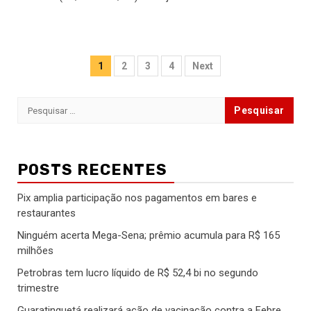
Paginação
1
2
3
4
Next
de
Pesquisar
posts
por:
POSTS RECENTES
Pix amplia participação nos pagamentos em bares e
restaurantes
Ninguém acerta Mega-Sena; prêmio acumula para R$ 165
milhões
Petrobras tem lucro líquido de R$ 52,4 bi no segundo
trimestre
Guaratinguetá realizará ação de vacinação contra a Febre