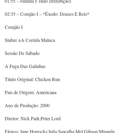
01:55 – Família é Tudo (reexibição)
02:35 – Corujão I – *Êxodo: Deuses E Reis*
Corujão I
Stuber ±A Corrida Maluca
Sessão De Sábado
A Fuga Das Galinhas
Título Original: Chicken Run
País de Origem: Americana
Ano de Produção: 2000
Diretor: Nick Park;Peter Lord
Elenco: Jane Horrocks;Julia Sawalha;Mel Gibson;Miranda