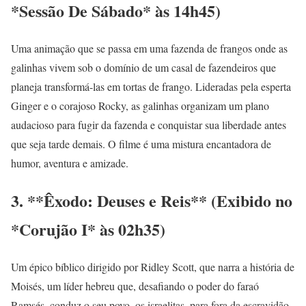
*Sessão De Sábado* às 14h45)
Uma animação que se passa em uma fazenda de frangos onde as
galinhas vivem sob o domínio de um casal de fazendeiros que
planeja transformá-las em tortas de frango. Lideradas pela esperta
Ginger e o corajoso Rocky, as galinhas organizam um plano
audacioso para fugir da fazenda e conquistar sua liberdade antes
que seja tarde demais. O filme é uma mistura encantadora de
humor, aventura e amizade.
3. **Êxodo: Deuses e Reis** (Exibido no
*Corujão I* às 02h35)
Um épico bíblico dirigido por Ridley Scott, que narra a história de
Moisés, um líder hebreu que, desafiando o poder do faraó
Ramsés, conduz o seu povo, os israelitas, para fora da escravidão