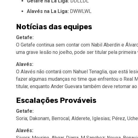
Getafe na La Liga:
DDLLDL
Alavés na La Liga:
DWWLWL
Notícias das equipes
Getafe:
O Getafe continua sem contar com Nabil Aberdin e Álvar
uma grave lesão no joelho, pode ser titular pela primeir
Alavés:
O Alavés não contará com Nahuel Tenaglia, que está les
fazer algumas mudanças no time que enfrentou o Real Ma
titular, enquanto Ander Guevara também deve retornar ao t
Escalações Prováveis
Getafe:
Soria; Dakonam, Berrocal, Alderete, Iglesias; Pérez, Uche,
Alavés:
Sivera; Mourino, Abqar, Diarra, M Sanchez; Novoa, Benavid