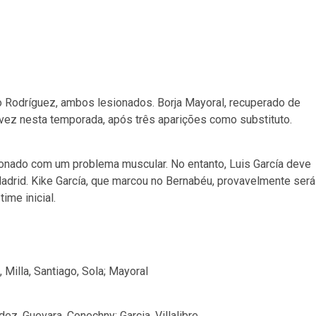
o Rodríguez, ambos lesionados. Borja Mayoral, recuperado de
a vez nesta temporada, após três aparições como substituto.
ionado com um problema muscular. No entanto, Luis García deve
drid. Kike García, que marcou no Bernabéu, provavelmente será
ime inicial.
 Milla, Santiago, Sola; Mayoral
ez, Guevara, Conechny; Garcia, Villalibre