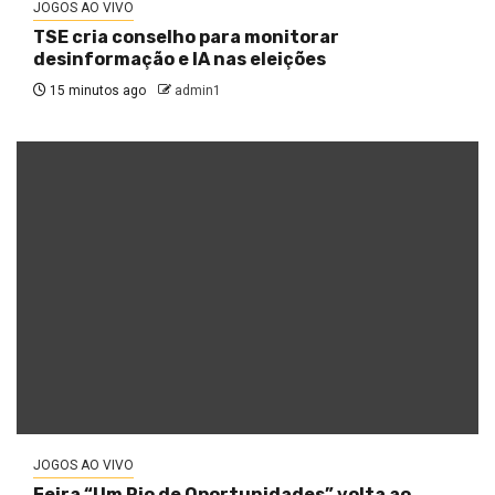
JOGOS AO VIVO
TSE cria conselho para monitorar
desinformação e IA nas eleições
15 minutos ago
admin1
JOGOS AO VIVO
Feira “Um Rio de Oportunidades” volta ao