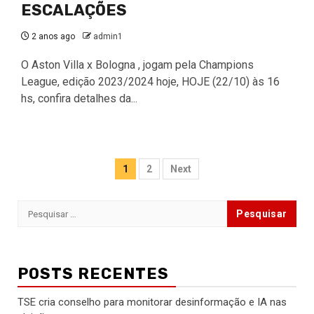
ESCALAÇÕES
2 anos ago
admin1
O Aston Villa x Bologna , jogam pela Champions
League, edição 2023/2024 hoje, HOJE (22/10) às 16
hs, confira detalhes da...
Paginação
1
2
Next
de
Pesquisar
posts
por:
POSTS RECENTES
TSE cria conselho para monitorar desinformação e IA nas