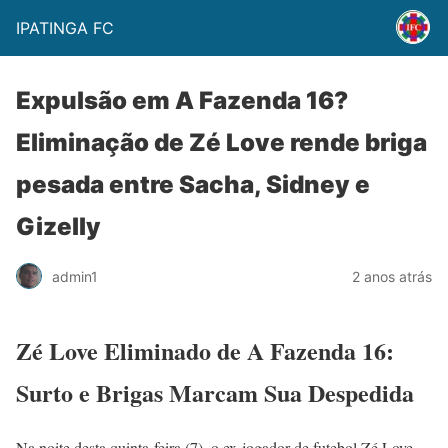
IPATINGA FC
Expulsão em A Fazenda 16?
Eliminação de Zé Love rende briga
pesada entre Sacha, Sidney e
Gizelly
admin1
2 anos atrás
Zé Love Eliminado de A Fazenda 16:
Surto e Brigas Marcam Sua Despedida
Na noite desta quinta-feira (7), o ex-jogador de futebol Zé Love