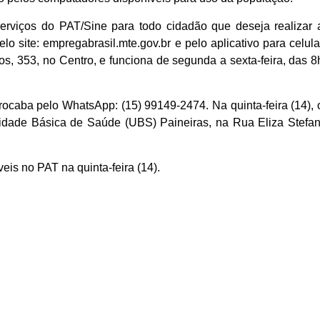
erviços do PAT/Sine para todo cidadão que deseja realizar 
o site: empregabrasil.mte.gov.br e pelo aplicativo para celula
os, 353, no Centro, e funciona de segunda a sexta-feira, das 8
ocaba pelo WhatsApp: (15) 99149-2474. Na quinta-feira (14), 
idade Básica de Saúde (UBS) Paineiras, na Rua Eliza Stefan
veis no PAT na qu
in
ta-feira (1
4
).