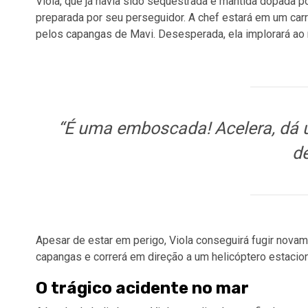
Viola, que já havia sido sequestrada e mantida dopada 
preparada por seu perseguidor. A chef estará em um carr
pelos capangas de Mavi. Desesperada, ela implorará ao 
“É uma emboscada! Acelera, dá u
de
Apesar de estar em perigo, Viola conseguirá fugir nova
capangas e correrá em direção a um helicóptero estacio
O trágico acidente no mar