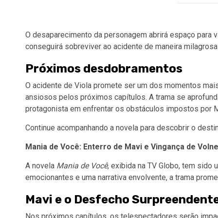
O desaparecimento da personagem abrirá espaço para vár
conseguirá sobreviver ao acidente de maneira milagrosa
Próximos desdobramentos
O acidente de Viola promete ser um dos momentos mai
ansiosos pelos próximos capítulos. A trama se aprofund
protagonista em enfrentar os obstáculos impostos por M
Continue acompanhando a novela para descobrir o desti
Mania de Você: Enterro de Mavi e Vingança de Voln
A novela
Mania de Você
, exibida na TV Globo, tem sido
emocionantes e uma narrativa envolvente, a trama prom
Mavi e o Desfecho Surpreendent
Nos próximos capítulos, os telespectadores serão imp