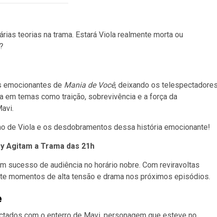
ias teorias na trama. Estará Viola realmente morta ou
?
s emocionantes de
Mania de Você
, deixando os telespectadore
a em temas como traição, sobrevivência e a força da
avi.
no de Viola e os desdobramentos dessa história emocionante!
ey Agitam a Trama das 21h
 um sucesso de audiência no horário nobre. Com reviravoltas
ete momentos de alta tensão e drama nos próximos episódios.
e
actados com o enterro de Mavi, personagem que esteve no