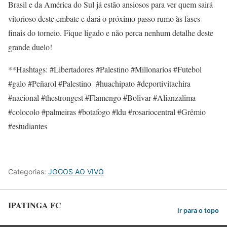
Brasil e da América do Sul já estão ansiosos para ver quem sairá
vitorioso deste embate e dará o próximo passo rumo às fases
finais do torneio. Fique ligado e não perca nenhum detalhe deste
grande duelo!
**Hashtags: #Libertadores #Palestino #Millonarios #Futebol
#galo #Peñarol #Palestino #huachipato #deportivitachira
#nacional #thestrongest #Flamengo #Bolivar #Alianzalima
#colocolo #palmeiras #botafogo #ldu #rosariocentral #Grêmio
#estudiantes
Categorias:
JOGOS AO VIVO
IPATINGA FC
Ir para o topo