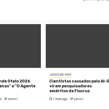
JOGOS AO VIVO
nde Otelo 2026
Cientistas cassados pelo AI-
anas” e “O Agente
viram pesquisadores
eméritos da Fiocruz
o
admin1
1 hora ago
admin1