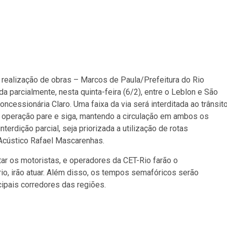
 realização de obras – Marcos de Paula/Prefeitura do Rio
a parcialmente, nesta quinta-feira (6/2), entre o Leblon e São
ncessionária Claro. Uma faixa da via será interditada ao trânsit
a operação pare e siga, mantendo a circulação em ambos os
erdição parcial, seja priorizada a utilização de rotas
 Acústico Rafael Mascarenhas.
rtar os motoristas, e operadores da CET-Rio farão o
io, irão atuar. Além disso, os tempos semafóricos serão
cipais corredores das regiões.