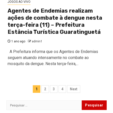
JOGOS AO VIVO
Agentes de Endemias realizam
ações de combate à dengue nesta
terça-feira (11) – Prefeitura
Estância Turística Guaratinguetá
1 ano ago
admin1
A Prefeitura informa que os Agentes de Endemias
seguem atuando intensamente no combate ao
mosquito da dengue. Nesta terça-feira,...
Paginação
1
2
3
4
Next
de
Pesquisar
posts
por: