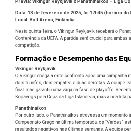
Prévia: Vikingur Reykjavik x Panathinaikos – Liga C
Data: 13 de fevereiro de 2025, às 17h45 (horário do
Local: Bolt Arena, Finlândia
Nesta quinta-feira, o Vikingur Reykjavik receberá o Pana
Conferência da UEFA. A partida será crucial para ambas 
competição.
Formação e Desempenho das Equ
Vikingur Reykjavik
O Vikingur chega a este confronto após uma campanha m
dois triunfos, dois empates e duas derrotas. A equipe is
final, mas garantiu uma vaga na fase de playoffs. Recen
Kopavogs pela Copa da Liga Islandesa, mas ainda luta pa
Panathinaikos
Por outro lado, o Panathinaikos atravessa um momento i
Campeonato Grego na última temporada, os “Verdes” est
resultados negativos nas últimas semanas. A equipe per