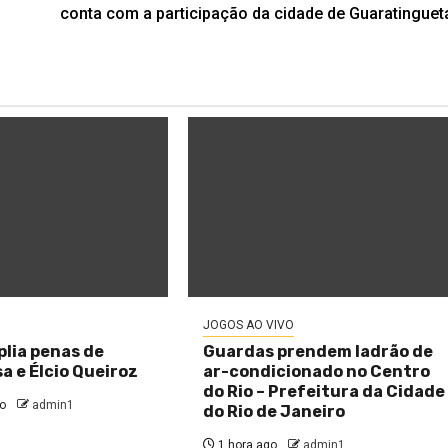
conta com a participação da cidade de Guaratinguet
JOGOS AO VIVO
lia penas de
Guardas prendem ladrão de
a e Élcio Queiroz
ar-condicionado no Centro
do Rio – Prefeitura da Cidade
o
admin1
do Rio de Janeiro
1 hora ago
admin1