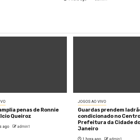
IVO
JOGOS AO VIVO
amplia penas de Ronnie
Guardas prendem ladrão
Élcio Queiroz
condicionado no Centro 
Prefeitura da Cidade do
s ago
admin1
Janeiro
1 hora ago
admin1