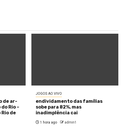
JOGOS AO VIVO
 de ar-
endividamento das famílias
do Rio –
sobe para 82%, mas
 Rio de
inadimplência cai
1 hora ago
admin1