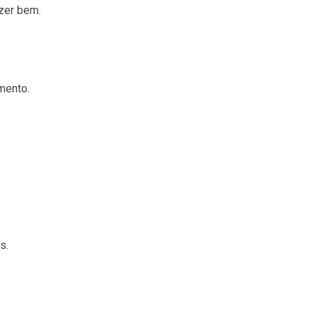
azer bem.
mento.
s.