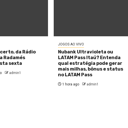
JOGOS AO VIVO
certo, da Rádio
Nubank Ultravioleta ou
ra Radamés
LATAM Pass Itaú? Entenda
sta sexta
qual estratégia pode gerar
mais milhas, bônus e status
o
admin1
no LATAM Pass
1 hora ago
admin1