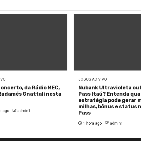
IVO
JOGOS AO VIVO
Concerto, da Rádio MEC,
Nubank Ultravioleta ou
Radamés Gnattali nesta
Pass Itaú? Entenda qua
estratégia pode gerar 
milhas, bônus e status 
s ago
admin1
Pass
1 hora ago
admin1