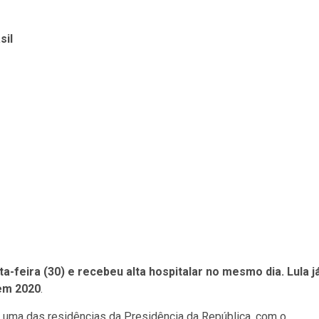
sil
-feira (30) e recebeu alta hospitalar no mesmo dia. Lula j
 em 2020
.
, uma das residências da Presidência da República, com o