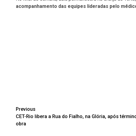
acompanhamento das equipes lideradas pelo médico
Post
Previous
CET-Rio libera a Rua do Fialho, na Glória, após términ
navigation
obra