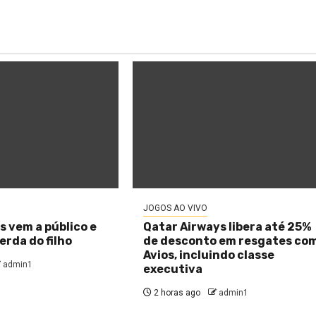
JOGOS AO VIVO
s vem a público e
Qatar Airways libera até 25%
rda do filho
de desconto em resgates co
Avios, incluindo classe
admin1
executiva
2 horas ago
admin1