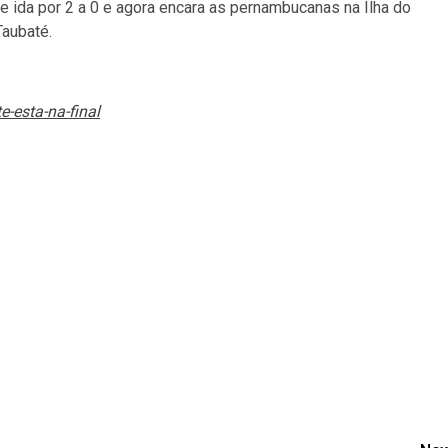
e ida por 2 a 0 e agora encara as pernambucanas na Ilha do
Taubaté.
e-esta-na-final