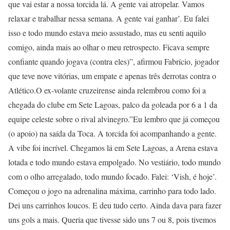
que vai estar a nossa torcida lá. A gente vai atropelar. Vamos
relaxar e trabalhar nessa semana. A gente vai ganhar’. Eu falei
isso e todo mundo estava meio assustado, mas eu senti aquilo
comigo, ainda mais ao olhar o meu retrospecto. Ficava sempre
confiante quando jogava (contra eles)”, afirmou Fabrício, jogador
que teve nove vitórias, um empate e apenas três derrotas contra o
Atlético.O ex-volante cruzeirense ainda relembrou como foi a
chegada do clube em Sete Lagoas, palco da goleada por 6 a 1 da
equipe celeste sobre o rival alvinegro.”Eu lembro que já começou
(o apoio) na saída da Toca. A torcida foi acompanhando a gente.
A vibe foi incrível. Chegamos lá em Sete Lagoas, a Arena estava
lotada e todo mundo estava empolgado. No vestiário, todo mundo
com o olho arregalado, todo mundo focado. Falei: ‘Vish, é hoje’.
Começou o jogo na adrenalina máxima, carrinho para todo lado.
Dei uns carrinhos loucos. E deu tudo certo. Ainda dava para fazer
uns gols a mais. Queria que tivesse sido uns 7 ou 8, pois tivemos