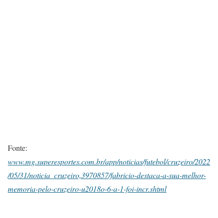
Fonte:
www.mg.superesportes.com.br/app/noticias/futebol/cruzeiro/2022
/05/31/noticia_cruzeiro,3970857/fabricio-destaca-a-sua-melhor-
memoria-pelo-cruzeiro-u2018o-6-a-1-foi-incr.shtml