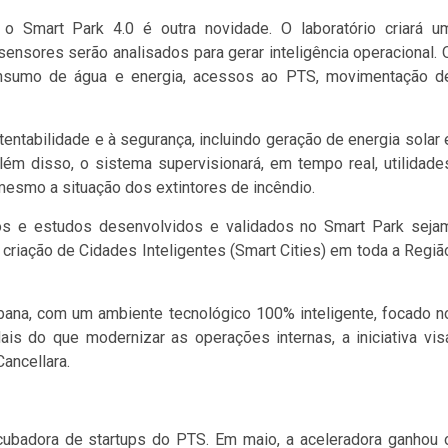
 o Smart Park 4.0 é outra novidade. O laboratório criará u
sores serão analisados para gerar inteligência operacional. 
consumo de água e energia, acessos ao PTS, movimentação d
tabilidade e à segurança, incluindo geração de energia solar 
lém disso, o sistema supervisionará, em tempo real, utilidade
 mesmo a situação dos extintores de incêndio.
tos e estudos desenvolvidos e validados no Smart Park seja
criação de Cidades Inteligentes (Smart Cities) em toda a Regiã
ana, com um ambiente tecnológico 100% inteligente, focado n
is do que modernizar as operações internas, a iniciativa vis
ancellara.
cubadora de startups do PTS. Em maio, a aceleradora ganhou 