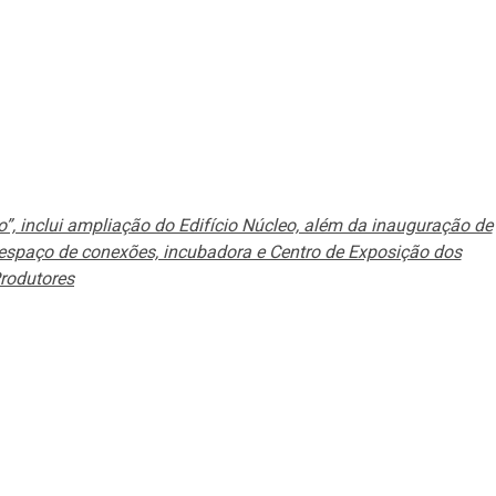
”, inclui ampliação do Edifício Núcleo, além da inauguração de
, espaço de conexões, incubadora e Centro de Exposição dos
rodutores